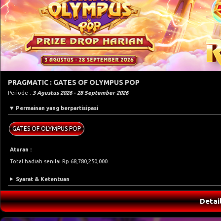
PRAGMATIC : GATES OF OLYMPUS POP
Periode :
3 Agustus 2026 - 28 September 2026
Permainan yang berpartisipasi
GATES OF OLYMPUS POP
Aturan :
Total hadiah senilai Rp 68,780,250,000.
Syarat & Ketentuan
Detai