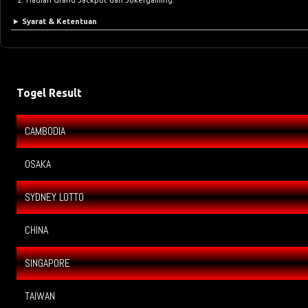
Hadiah Grand Jackpot dari Jokergaming.
Syarat & Ketentuan
Togel Result
MALAYSIA
SYDNEY
HONGKONG